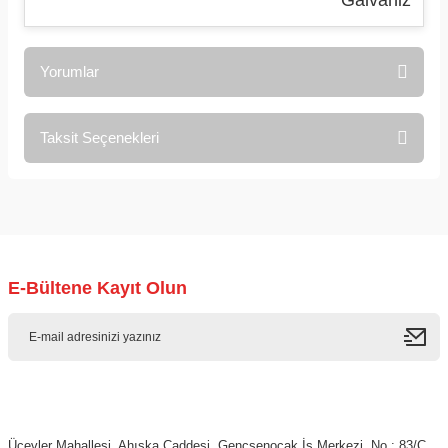
Galvaniz
Yorumlar
Taksit Seçenekleri
Bu ürüne ilk yorumu siz yapın!
Yorum Yaz
E-Bültene Kayıt Olun
Üçevler Mahallesi, Ahıska Caddesi, Gençşenocak İş Merkezi, No : 83/C