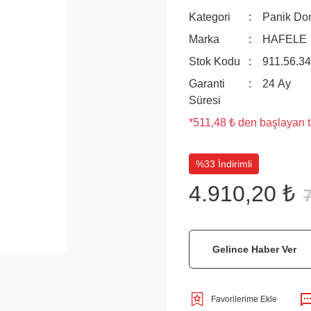
Kategori
Panik Do
Marka
HAFELE
Stok Kodu
911.56.3
Garanti
24 Ay
Süresi
*511,48 ₺ den başlayan ta
%33 İndirimli
4.910,20 ₺
Gelince Haber Ver