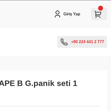
Giriş Yap
+90 224 441 2 777
APE B G.panik seti 1
h