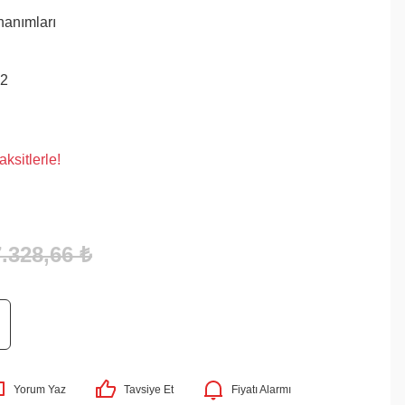
nanımları
42
ksitlerle!
7.328,66 ₺
Yorum Yaz
Tavsiye Et
Fiyatı Alarmı