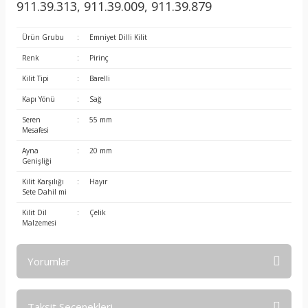
911.39.313, 911.39.009, 911.39.879
Ürün Grubu
:
Emniyet Dilli Kilit
Renk
:
Pirinç
Kilit Tipi
:
Barelli
Kapı Yönü
:
Sağ
Seren
:
55 mm
Mesafesi
Ayna
:
20 mm
Genişliği
Kilit Karşılığı
:
Hayır
Sete Dahil mi
Kilit Dil
:
Çelik
Malzemesi
Yorumlar
Taksit Seçenekleri