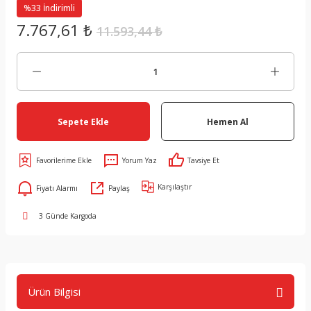
%33 İndirimli
7.767,61 ₺
11.593,44 ₺
Sepete Ekle
Hemen Al
Yorum Yaz
Tavsiye Et
Karşılaştır
Fiyatı Alarmı
Paylaş
3 Günde Kargoda
Ürün Bilgisi