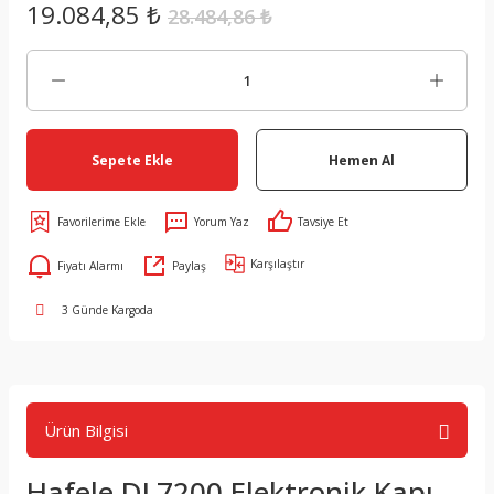
19.084,85 ₺
28.484,86 ₺
Sepete Ekle
Hemen Al
Yorum Yaz
Tavsiye Et
Karşılaştır
Fiyatı Alarmı
Paylaş
3 Günde Kargoda
Ürün Bilgisi
Hafele DL7200 Elektronik Kapı