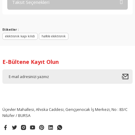
Taksit Seçenekleri
Bu ürüne ilk yorumu siz yapın!
Yorum Yaz
Etiketler :
elektronik kapı kilidi
hafele elektronik
E-Bültene Kayıt Olun
Üçevler Mahallesi, Ahıska Caddesi, Gençşenocak İş Merkezi, No : 83/C
Nilüfer / BURSA