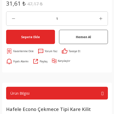
31,61 ₺
47,17 ₺
Sepete Ekle
Hemen Al
Yorum Yaz
Tavsiye Et
Karşılaştır
Fiyatı Alarmı
Paylaş
Ürün Bilgisi
Hafele Econo Çekmece Tipi Kare Kilit