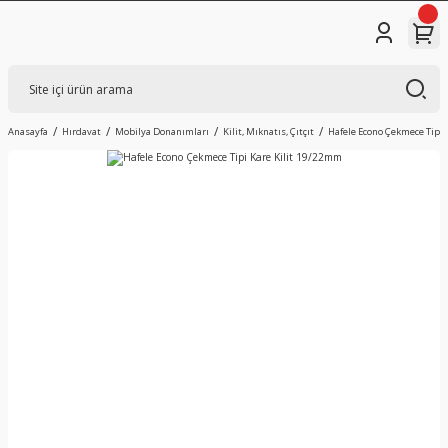
Anasayfa
Hırdavat
Mobilya Donanımları
Kilit, Mıknatıs, Çıtçıt
Hafele Econo Çekmece Tipi 