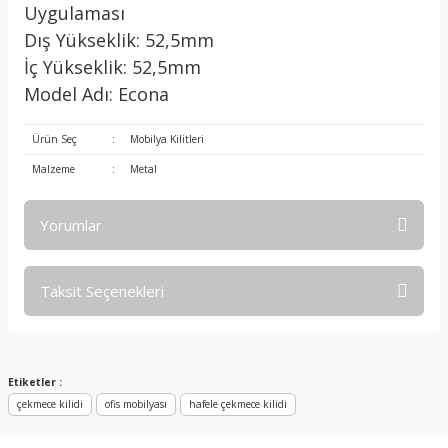
Uygulaması
Dış Yükseklik: 52,5mm
İç Yükseklik: 52,5mm
Model Adı: Econa
Ürün Seç
:
Mobilya Kilitleri
Malzeme
:
Metal
Yorumlar
Taksit Seçenekleri
Bu ürüne ilk yorumu siz yapın!
Yorum Yaz
Etiketler :
çekmece kilidi
ofis mobilyası
hafele çekmece kilidi