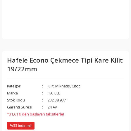
Hafele Econo Çekmece Tipi Kare Kilit
19/22mm
Kategori
Kilit, Mıknatıs, Çıtçıt
Marka
HAFELE
Stok Kodu
232.38.937
Garanti Süresi
24 Ay
*31,61 ₺ den başlayan taksitlerle!
%33 İndirimli