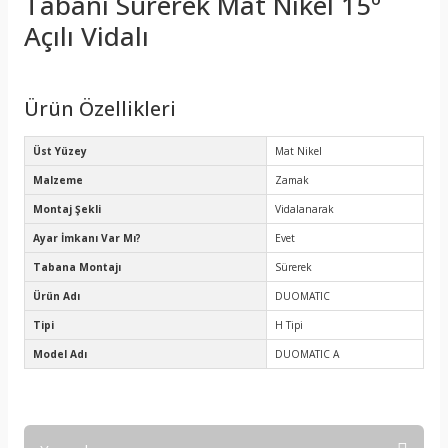
Tabanı Sürerek Mat Nikel 15º
Açılı Vidalı
Ürün Özellikleri
Üst Yüzey
Mat Nikel
Malzeme
Zamak
Montaj Şekli
Vidalanarak
Ayar İmkanı Var Mı?
Evet
Tabana Montajı
Sürerek
Ürün Adı
DUOMATIC
Tipi
H Tipi
Model Adı
DUOMATIC A