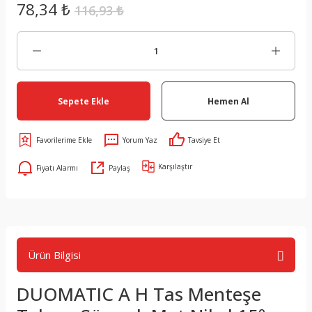
78,34 ₺
116,93 ₺
Sepete Ekle
Hemen Al
Yorum Yaz
Tavsiye Et
Karşılaştır
Fiyatı Alarmı
Paylaş
Ürün Bilgisi
DUOMATIC A H Tas Menteşe