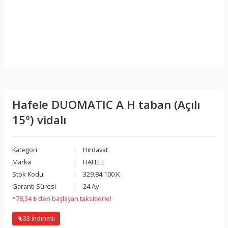
Hafele DUOMATIC A H taban (Açılı
15º) vidalı
Kategori
Hırdavat
Marka
HAFELE
Stok Kodu
329.84.100.K
Garanti Süresi
24 Ay
*78,34 ₺ den başlayan taksitlerle!
%33 İndirimli