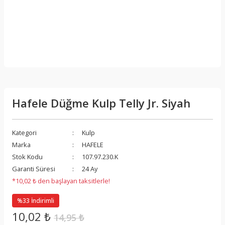
Hafele Düğme Kulp Telly Jr. Siyah
Kategori
Kulp
Marka
HAFELE
Stok Kodu
107.97.230.K
Garanti Süresi
24 Ay
*10,02 ₺ den başlayan taksitlerle!
%33 İndirimli
10,02 ₺
14,95 ₺