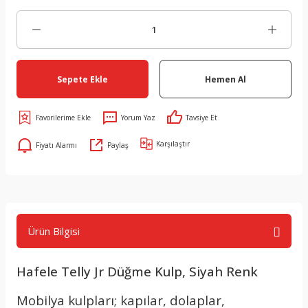
Sepete Ekle
Hemen Al
Yorum Yaz
Tavsiye Et
Karşılaştır
Fiyatı Alarmı
Paylaş
Ürün Bilgisi
Hafele Telly Jr Düğme Kulp, Siyah Renk
Mobilya kulpları; kapılar, dolaplar,