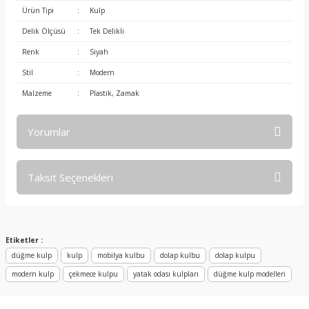
Ürün Tipi
:
Kulp
Delik Ölçüsü
:
Tek Delikli
Renk
:
Siyah
Stil
:
Modern
Malzeme
:
Plastik, Zamak
Yorumlar
Taksit Seçenekleri
Bu ürüne ilk yorumu siz yapın!
Yorum Yaz
Etiketler :
düğme kulp
kulp
mobilya kulbu
dolap kulbu
dolap kulpu
modern kulp
çekmece kulpu
yatak odası kulpları
düğme kulp modelleri