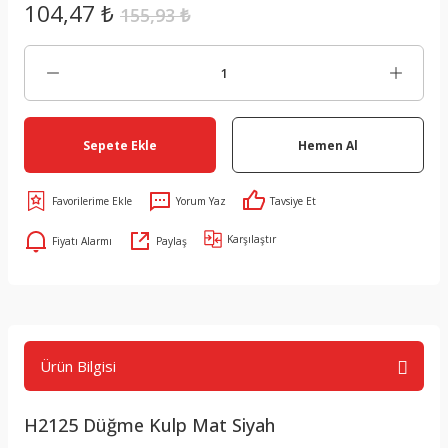
104,47 ₺
155,93 ₺
Sepete Ekle
Hemen Al
Yorum Yaz
Tavsiye Et
Karşılaştır
Fiyatı Alarmı
Paylaş
Ürün Bilgisi
H2125 Düğme Kulp Mat Siyah