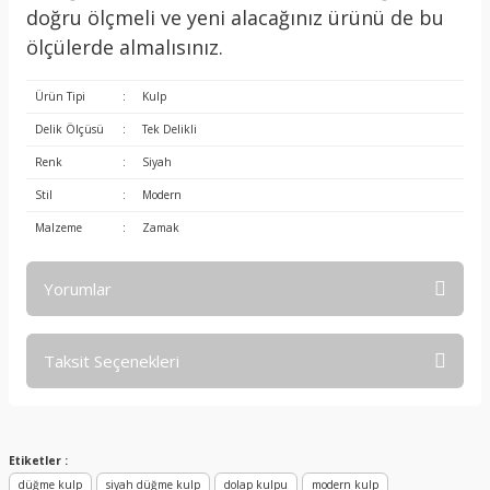
doğru ölçmeli ve yeni alacağınız ürünü de bu
ölçülerde almalısınız.
Ürün Tipi
:
Kulp
Delik Ölçüsü
:
Tek Delikli
Renk
:
Siyah
Stil
:
Modern
Malzeme
:
Zamak
Yorumlar
Taksit Seçenekleri
Bu ürüne ilk yorumu siz yapın!
Yorum Yaz
Etiketler :
düğme kulp
siyah düğme kulp
dolap kulpu
modern kulp