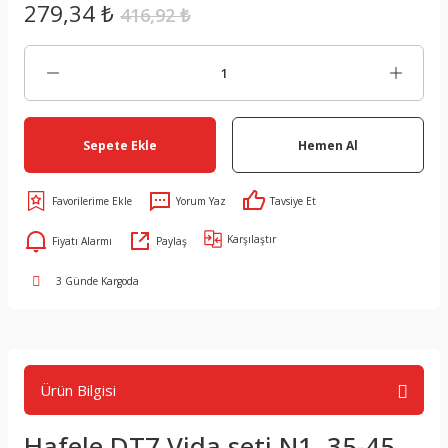
279,34 ₺
416,92 ₺
Sepete Ekle
Hemen Al
Yorum Yaz
Tavsiye Et
Karşılaştır
Fiyatı Alarmı
Paylaş
3 Günde Kargoda
Ürün Bilgisi
Hafele DT7 Vida seti N1, 35-45,