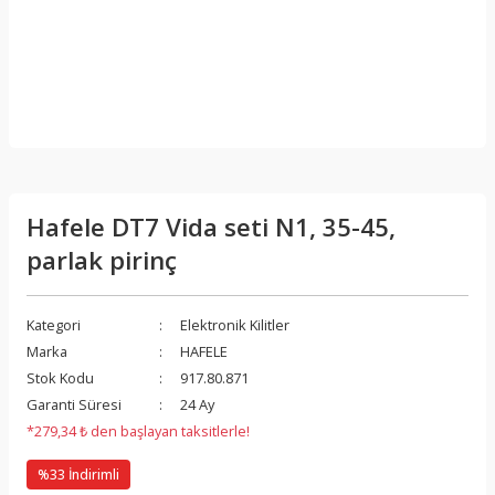
Hafele DT7 Vida seti N1, 35-45,
parlak pirinç
Kategori
Elektronik Kilitler
Marka
HAFELE
Stok Kodu
917.80.871
Garanti Süresi
24 Ay
*279,34 ₺ den başlayan taksitlerle!
%33 İndirimli