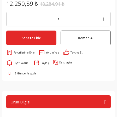
12.250,89 ₺
18.284,91 ₺
Sepete Ekle
Hemen Al
Yorum Yaz
Tavsiye Et
Karşılaştır
Fiyatı Alarmı
Paylaş
3 Günde Kargoda
Ürün Bilgisi