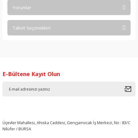
Yorumlar
Taksit Seçenekleri
Bu ürüne ilk yorumu siz yapın!
Yorum Yaz
E-Bültene Kayıt Olun
Üçevler Mahallesi, Ahıska Caddesi, Gençşenocak İş Merkezi, No : 83/C
Nilüfer / BURSA