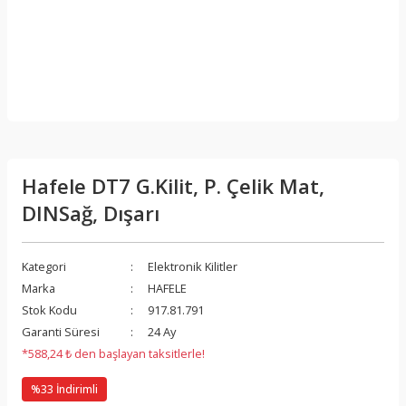
Hafele DT7 G.Kilit, P. Çelik Mat,
DINSağ, Dışarı
Kategori
Elektronik Kilitler
Marka
HAFELE
Stok Kodu
917.81.791
Garanti Süresi
24 Ay
*588,24 ₺ den başlayan taksitlerle!
%33 İndirimli