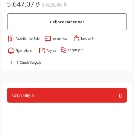
5.647,07 ₺
8.428,46 ₺
Gelince Haber Ver
Yorum Yaz
Tavsiye Et
Karşılaştır
Fiyatı Alarmı
Paylaş
3 Günde Kargoda
Ürün Bilgisi