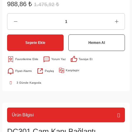
988,86 ₺
1.475,92 ₺
Sepete Ekle
Hemen Al
Yorum Yaz
Tavsiye Et
Karşılaştır
Fiyatı Alarmı
Paylaş
3 Günde Kargoda
Ürün Bilgisi
DC301 Cam Kapı Bağlantı