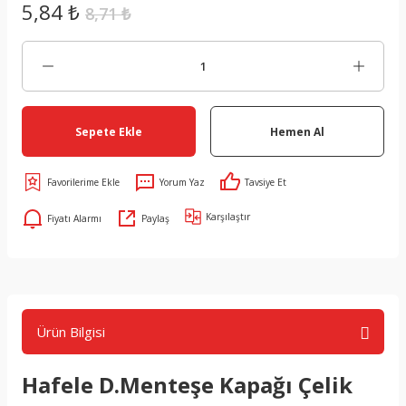
5,84 ₺
8,71 ₺
Sepete Ekle
Hemen Al
Yorum Yaz
Tavsiye Et
Karşılaştır
Fiyatı Alarmı
Paylaş
Ürün Bilgisi
Hafele D.Menteşe Kapağı Çelik