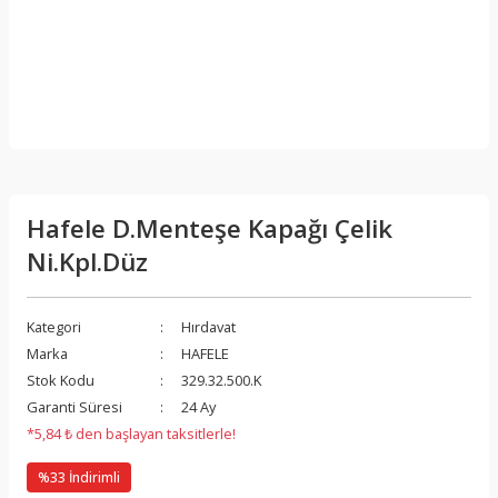
Hafele D.Menteşe Kapağı Çelik
Ni.Kpl.Düz
Kategori
Hırdavat
Marka
HAFELE
Stok Kodu
329.32.500.K
Garanti Süresi
24 Ay
*5,84 ₺ den başlayan taksitlerle!
%33 İndirimli