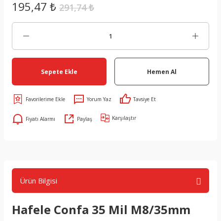
195,47 ₺
291,74 ₺
Sepete Ekle
Hemen Al
Yorum Yaz
Tavsiye Et
Karşılaştır
Fiyatı Alarmı
Paylaş
Ürün Bilgisi
Hafele Confa 35 Mil M8/35mm