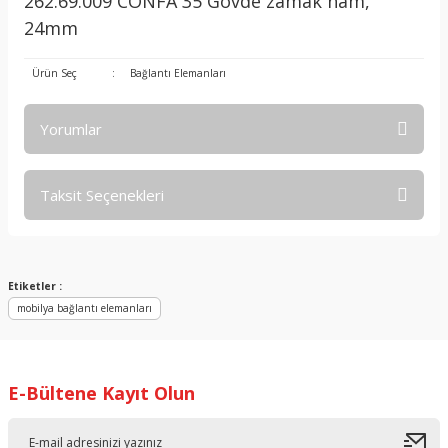
262.69.009 CONFA 35 Gövde zamak ham,
24mm
Ürün Seç
:
Bağlantı Elemanları
Yorumlar
Taksit Seçenekleri
Bu ürüne ilk yorumu siz yapın!
Yorum Yaz
Etiketler :
mobilya bağlantı elemanları
E-Bültene Kayıt Olun