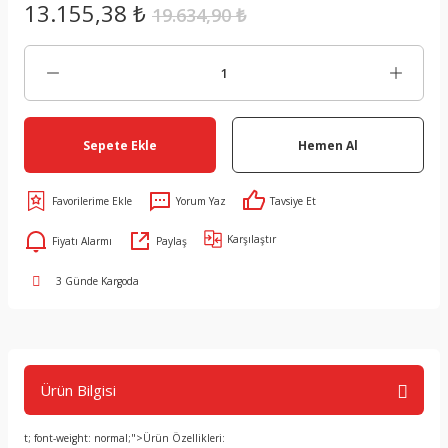
13.155,38 ₺
19.634,90 ₺
Sepete Ekle
Hemen Al
Yorum Yaz
Tavsiye Et
Karşılaştır
Fiyatı Alarmı
Paylaş
3 Günde Kargoda
Ürün Bilgisi
t; font-weight: normal;">Ürün Özellikleri: