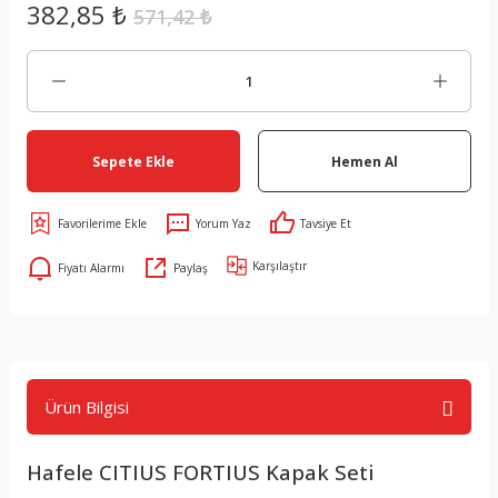
382,85 ₺
571,42 ₺
Sepete Ekle
Hemen Al
Yorum Yaz
Tavsiye Et
Karşılaştır
Fiyatı Alarmı
Paylaş
Ürün Bilgisi
Hafele CITIUS FORTIUS Kapak Seti