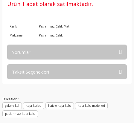
Ürün 1 adet olarak satılmaktadır.
Renk
:
Paslanmaz Çelik Mat
Malzeme
:
Paslanmaz Çelik
Yorumlar
Taksit Seçenekleri
Bu ürüne ilk yorumu siz yapın!
Yorum Yaz
Etiketler :
çekme kol
kapı kulpu
hafele kapı kolu
kapı kolu modelleri
paslanmaz kapı kolu