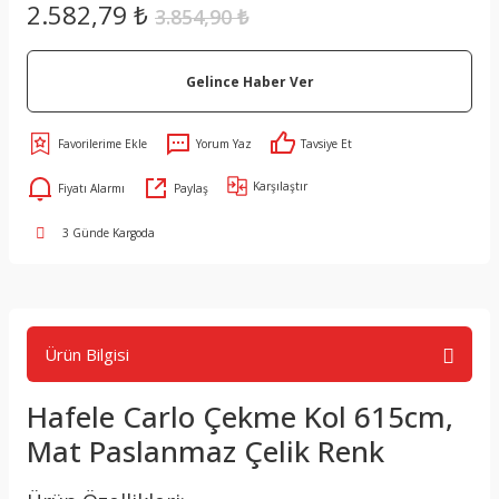
2.582,79 ₺
3.854,90 ₺
Gelince Haber Ver
Yorum Yaz
Tavsiye Et
Karşılaştır
Fiyatı Alarmı
Paylaş
3 Günde Kargoda
Ürün Bilgisi
Hafele Carlo Çekme Kol 615cm,
Mat Paslanmaz Çelik Renk