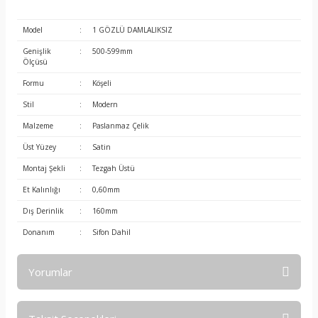
Model
:
1 GÖZLÜ DAMLALIKSIZ
Genişlik
:
500-599mm
Ölçüsü
Formu
:
Köşeli
Stil
:
Modern
Malzeme
:
Paslanmaz Çelik
Üst Yüzey
:
Satin
Montaj Şekli
:
Tezgah Üstü
Et Kalınlığı
:
0,60mm
Dış Derinlik
:
160mm
Donanım
:
Sifon Dahil
Yorumlar