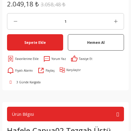
2.049,18 ₺
3.058,48 ₺
Sepete Ekle
Hemen Al
Yorum Yaz
Tavsiye Et
Karşılaştır
Fiyatı Alarmı
Paylaş
3 Günde Kargoda
Ürün Bilgisi
Hafele Capua02 Tezgah Üstü