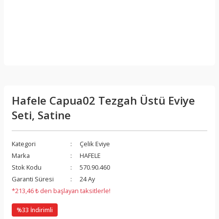
Hafele Capua02 Tezgah Üstü Eviye
Seti, Satine
Kategori
Çelik Eviye
Marka
HAFELE
Stok Kodu
570.90.460
Garanti Süresi
24 Ay
*213,46 ₺ den başlayan taksitlerle!
%33 İndirimli