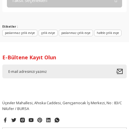
Taksit Seçenekleri
Bu ürüne ilk yorumu siz yapın!
Yorum Yaz
Etiketler :
paslanmaz çelik eviye
çelik eviye
paslanmaz çelik evye
hafele çelik evye
E-Bültene Kayıt Olun
Üçevler Mahallesi, Ahıska Caddesi, Gençşenocak İş Merkezi, No : 83/C
Nilüfer / BURSA