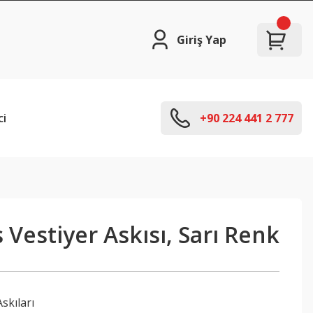
Giriş Yap
ci
+90 224 441 2 777
 Vestiyer Askısı, Sarı Renk
skıları