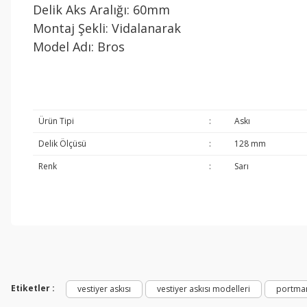
Delik Aks Aralığı: 60mm
Montaj Şekli: Vidalanarak
Model Adı: Bros
Ürün Tipi
:
Askı
Delik Ölçüsü
:
128 mm
Renk
:
Sarı
Etiketler :
vestiyer askısı
vestiyer askısı modelleri
portman