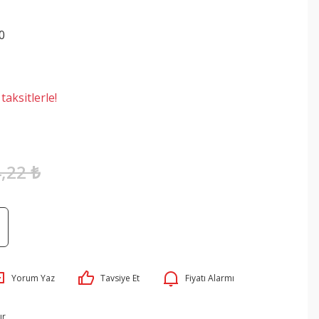
0
aksitlerle!
,22 ₺
Yorum Yaz
Tavsiye Et
Fiyatı Alarmı
ır