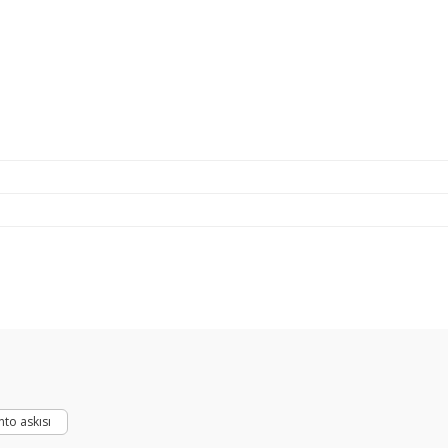
Bu ürüne ilk yorumu siz yapın!
Yorum Yaz
to askısı