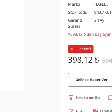
Marka
HAFELE
Stok Kodu
843.77.61
Garanti
24 Ay
Süresi
*398,12 ₺ den başlayan t
%33 İndirimli
398,12 ₺
594
Gelince Haber Ver
Karşılaşt
Paylaş