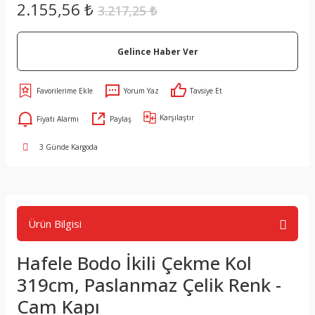
2.155,56 ₺
3.217,25 ₺
Gelince Haber Ver
Yorum Yaz
Tavsiye Et
Karşılaştır
Fiyatı Alarmı
Paylaş
3 Günde Kargoda
Ürün Bilgisi
Hafele Bodo İkili Çekme Kol
319cm, Paslanmaz Çelik Renk -
Cam Kapı