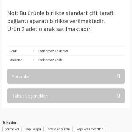
Not: Bu ürünle birlikte standart çift taraflı
bağlantı aparatı birlikte verilmektedir.
Ürün 2 adet olarak satılmaktadır.
Renk
:
Paslanmaz Çelik Mat
Malzeme
:
Paslanmaz Çelik
Yorumlar
Taksit Seçenekleri
Bu ürüne ilk yorumu siz yapın!
Yorum Yaz
Etiketler :
çekme kol
kapı kulpu
hafele kapı kolu
kapı kolu modelleri