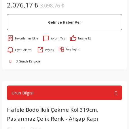
2.076,17 ₺
3.098,76 ₺
Gelince Haber Ver
Yorum Yaz
Tavsiye Et
Karşılaştır
Fiyatı Alarmı
Paylaş
3 Günde Kargoda
Ürün Bilgisi
Hafele Bodo İkili Çekme Kol 319cm,
Paslanmaz Çelik Renk - Ahşap Kapı