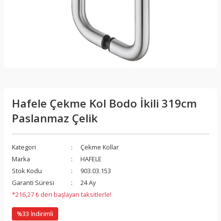
Hafele Çekme Kol Bodo İkili 319cm
Paslanmaz Çelik
Kategori
Çekme Kollar
Marka
HAFELE
Stok Kodu
903.03.153
Garanti Süresi
24 Ay
*216,27 ₺ den başlayan taksitlerle!
%33 İndirimli