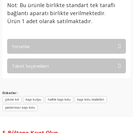
Not: Bu ürünle birlikte standart tek taraflı
bağlantı aparatı birlikte verilmektedir.
Ürün 1 adet olarak satılmaktadır.
Yorumlar
Taksit Seçenekleri
Bu ürüne ilk yorumu siz yapın!
Yorum Yaz
Etiketler :
çekme kol
kapı kulpu
hafele kapı kolu
kapı kolu modelleri
paslanmaz kapı kolu
E-Bültene Kayıt Olun