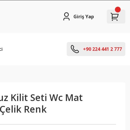
Giriş Yap
ci
+90 224 441 2 777
z Kilit Seti Wc Mat
Çelik Renk