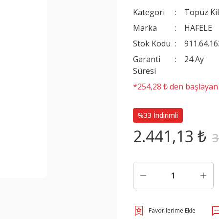
Kategori
Topuz Kili
Marka
HAFELE
Stok Kodu
911.64.16
Garanti
24 Ay
Süresi
*254,28 ₺ den başlayan t
%33 İndirimli
2.441,13 ₺
3