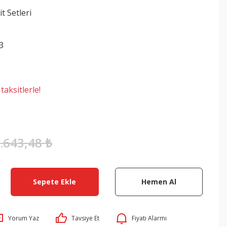
t Setleri
3
aksitlerle!
.643,48 ₺
Sepete Ekle
Hemen Al
Yorum Yaz
Tavsiye Et
Fiyatı Alarmı