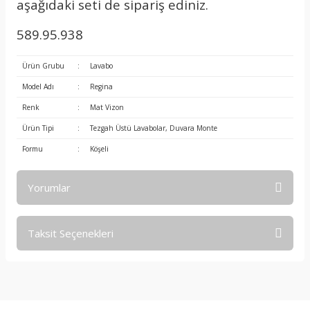
aşağıdaki seti de sipariş ediniz.
589.95.938
Ürün Grubu
:
Lavabo
Model Adı
:
Regina
Renk
:
Mat Vizon
Ürün Tipi
:
Tezgah Üstü Lavabolar, Duvara Monte
Formu
:
Köşeli
Yorumlar
Taksit Seçenekleri
Bu ürüne ilk yorumu siz yapın!
Yorum Yaz