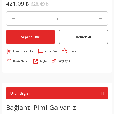
421,09 ₺
628,49 ₺
Sepete Ekle
Hemen Al
Yorum Yaz
Tavsiye Et
Karşılaştır
Fiyatı Alarmı
Paylaş
Ürün Bilgisi
Bağlantı Pimi Galvaniz