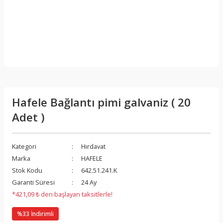
Hafele Bağlantı pimi galvaniz ( 20
Adet )
Kategori
Hırdavat
Marka
HAFELE
Stok Kodu
642.51.241.K
Garanti Süresi
24 Ay
*421,09 ₺ den başlayan taksitlerle!
%33 İndirimli