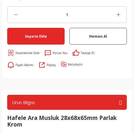
Sepete Ekle
Hemen Al
Yorum Yaz
Tavsiye Et
Karşılaştır
Fiyatı Alarmı
Paylaş
Ürün Bilgisi
Hafele Ara Musluk 28x68x65mm Parlak
Krom