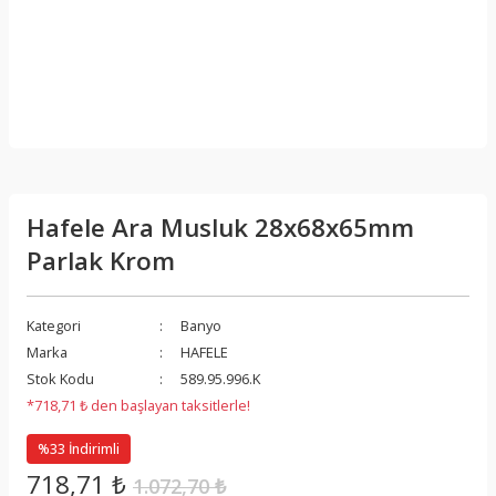
Hafele Ara Musluk 28x68x65mm
Parlak Krom
Kategori
Banyo
Marka
HAFELE
Stok Kodu
589.95.996.K
*718,71 ₺ den başlayan taksitlerle!
%33 İndirimli
718,71 ₺
1.072,70 ₺