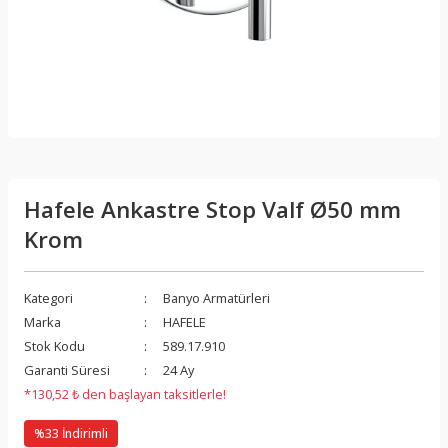
Hafele Ankastre Stop Valf Ø50 mm
Krom
Kategori
Banyo Armatürleri
Marka
HAFELE
Stok Kodu
589.17.910
Garanti Süresi
24 Ay
*130,52 ₺ den başlayan taksitlerle!
%33 İndirimli