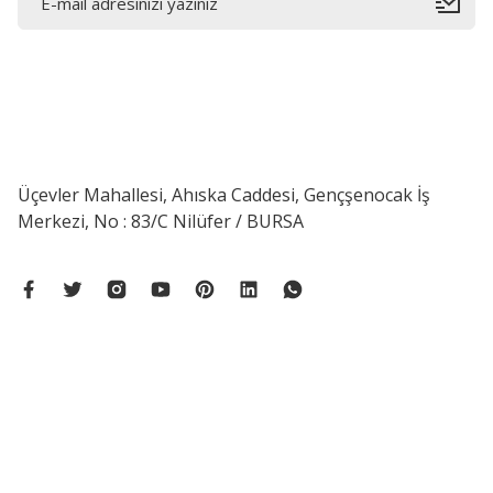
Paslanmaz Çelik Eviye Kireç Lekesi Temizleme
Üçevler Mahallesi, Ahıska Caddesi, Gençşenocak İş
Merkezi, No : 83/C Nilüfer / BURSA