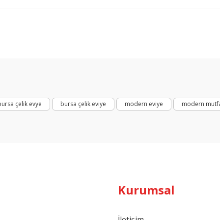
Bu ürüne ilk yorumu siz yapın!
Yorum Yaz
bursa çelik evye
bursa çelik eviye
modern eviye
modern mutfa
Kurumsal
İletişim