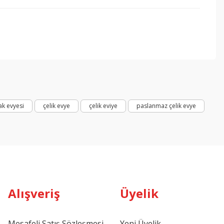
k evyesi
çelik evye
çelik eviye
paslanmaz çelik evye
Alışveriş
Üyelik
Mesafeli Satış Sözleşmesi
Yeni Üyelik