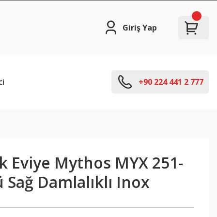
Giriş Yap
ci
+90 224 441 2 777
ik Eviye Mythos MYX 251-
ü Sağ Damlalıklı Inox