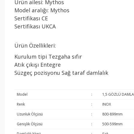
Ürün ailesi: Mythos
Model aralığı: Mythos
Sertifikası CE
Sertifikası UKCA
Ürün Özellikleri:
Kurulum tipi Tezgaha sıfır
Atık çıkışı Entegre
Süzgeç pozisyonu Sağ taraf damlalık
Model
:
1,5 GÖZLÜ DAMLAL
Renk
:
INOX
Uzunluk Ölçüsü
:
800-899mm
Genişlik Ölçüsü
:
500-599mm
Damlalık Yönü
:
Sağ