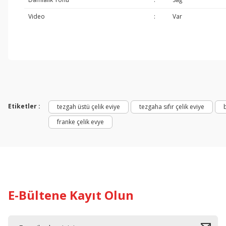
Video
:
Var
Paslanmaz Çelik Eviyenin Özellikleri
Etiketler :
tezgah üstü çelik eviye
tezgaha sıfır çelik eviye
franke çelik evye
E-Bültene Kayıt Olun