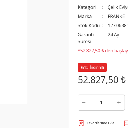
Kategori
Çelik Evi
Marka
FRANKE
Stok Kodu
127.0638
Garanti
24 Ay
Süresi
*52.827,50 ₺ den başlaya
%15 İndirimli
52.827,50 ₺