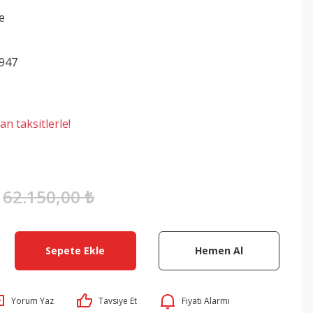
ye
.947
n taksitlerle!
62.150,00 ₺
Sepete Ekle
Hemen Al
Yorum Yaz
Tavsiye Et
Fiyatı Alarmı