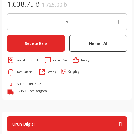
1.638,75 ₺
1.725,00 ₺
Sepete Ekle
Hemen Al
Yorum Yaz
Tavsiye Et
Karşılaştır
Fiyatı Alarmı
Paylaş
STOK SORUNUZ
10-15 Günde Kargoda
Ürün Bilgisi