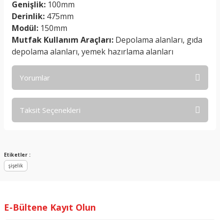
Genişlik:
100mm
Derinlik:
475mm
Modül:
150mm
Mutfak Kullanım Araçları:
Depolama alanları, gıda
depolama alanları, yemek hazırlama alanları
Yorumlar
Taksit Seçenekleri
Bu ürüne ilk yorumu siz yapın!
Yorum Yaz
Etiketler :
şişelik
E-Bültene Kayıt Olun