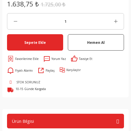
1.638,75 ₺
1.725,00 ₺
Sepete Ekle
Hemen Al
Yorum Yaz
Tavsiye Et
Karşılaştır
Fiyatı Alarmı
Paylaş
STOK SORUNUZ
10-15 Günde Kargoda
Ürün Bilgisi