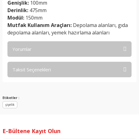
Genişlik:
100mm
Derinlik:
475mm
Modül:
150mm
Mutfak Kullanım Araçları:
Depolama alanları, gıda
depolama alanları, yemek hazırlama alanları
Yorumlar
Taksit Seçenekleri
Bu ürüne ilk yorumu siz yapın!
Yorum Yaz
Etiketler :
şişelik
E-Bültene Kayıt Olun