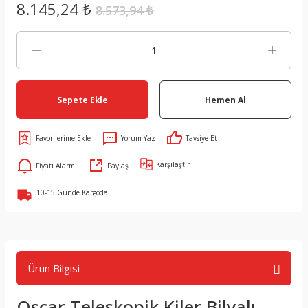
8.145,24 ₺
8.573,94 ₺
Sepete Ekle
Hemen Al
Yorum Yaz
Tavsiye Et
Karşılaştır
Fiyatı Alarmı
Paylaş
10-15 Günde Kargoda
Ürün Bilgisi
Oscar Teleskopik Kiler Bilyalı