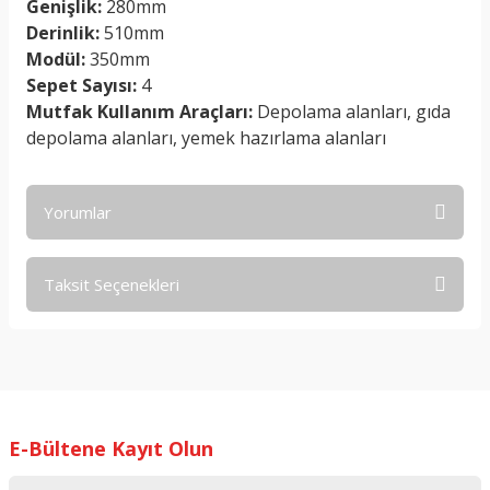
Genişlik:
280mm
Derinlik:
510mm
Modül:
350mm
Sepet Sayısı:
4
Mutfak Kullanım Araçları:
Depolama alanları, gıda
depolama alanları, yemek hazırlama alanları
Yorumlar
Taksit Seçenekleri
Bu ürüne ilk yorumu siz yapın!
Yorum Yaz
E-Bültene Kayıt Olun