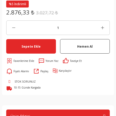
%5 İndirimli
2.876,33 ₺
3.027,72 ₺
Sepete Ekle
Hemen Al
Yorum Yaz
Tavsiye Et
Karşılaştır
Fiyatı Alarmı
Paylaş
STOK SORUNUZ
10-15 Günde Kargoda