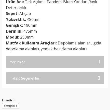
Ürün Adı:
Tek Açılımlı Tandem-Blum Yandan Raylı
Deterjanlık
Sepet:
Ahşap
Yükseklik:
480mm
Genişlik:
190mm
Derinlik:
475mm
Modül:
250mm
Mutfak Kullanım Araçları:
Depolama alanları, gıda
depolama alanları, yemek hazırlama alanları
Yorumlar
Taksit Seçenekleri
Bu ürüne ilk yorumu siz yapın!
Yorum Yaz
Etiketler :
deterjanlık