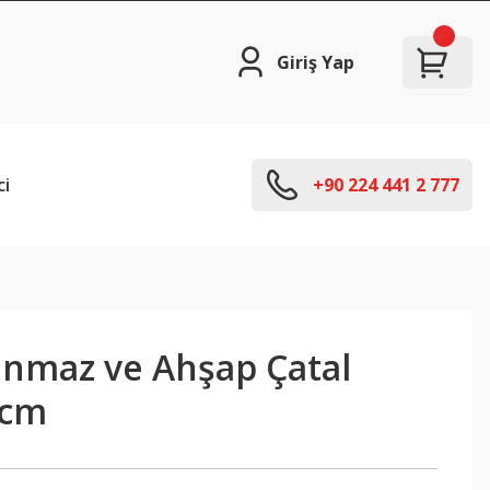
Giriş Yap
ci
+90 224 441 2 777
anmaz ve Ahşap Çatal
0cm