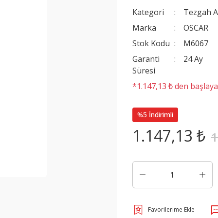
Kategori
Tezgah A
Marka
OSCAR
Stok Kodu
M6067
Garanti
24 Ay
Süresi
*1.147,13 ₺ den başlayan
%5 İndirimli
1.147,13 ₺
1