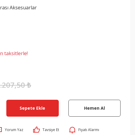
rası Aksesuarlar
 taksitlerle!
.207,50 ₺
Sepete Ekle
Hemen Al
Yorum Yaz
Tavsiye Et
Fiyatı Alarmı