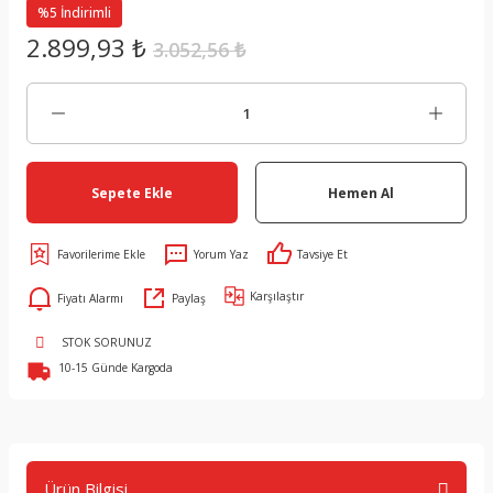
%5 İndirimli
2.899,93 ₺
3.052,56 ₺
Sepete Ekle
Hemen Al
Yorum Yaz
Tavsiye Et
Karşılaştır
Fiyatı Alarmı
Paylaş
STOK SORUNUZ
10-15 Günde Kargoda
Ürün Bilgisi