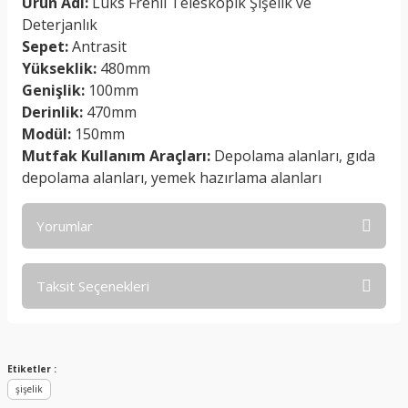
Ürün Adı:
Lüks Frenli Teleskopik Şişelik ve
Deterjanlık
Sepet:
Antrasit
Yükseklik:
480mm
Genişlik:
100mm
Derinlik:
470mm
Modül:
150mm
Mutfak Kullanım Araçları:
Depolama alanları, gıda
depolama alanları, yemek hazırlama alanları
Yorumlar
Taksit Seçenekleri
Bu ürüne ilk yorumu siz yapın!
Yorum Yaz
Etiketler :
şişelik