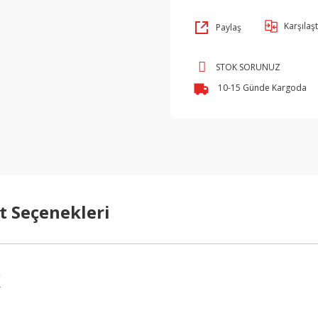
Karşılaşt
Paylaş
STOK SORUNUZ
10-15 Günde Kargoda
t Seçenekleri
k