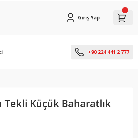
Giriş Yap
ci
+90 224 441 2 777
 Tekli Küçük Baharatlık