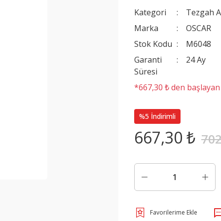
Kategori
Tezgah A
Marka
OSCAR
Stok Kodu
M6048
Garanti
24 Ay
Süresi
*667,30 ₺ den başlayan t
%5 İndirimli
667,30 ₺
702