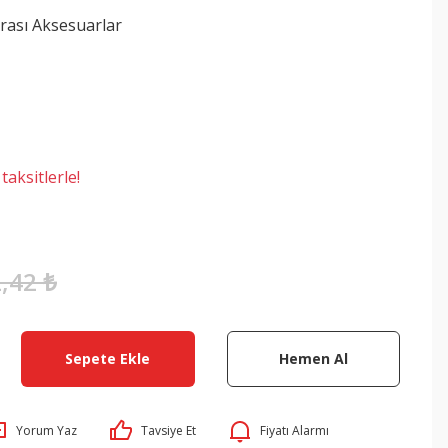
rası Aksesuarlar
aksitlerle!
,42 ₺
Sepete Ekle
Hemen Al
Yorum Yaz
Tavsiye Et
Fiyatı Alarmı