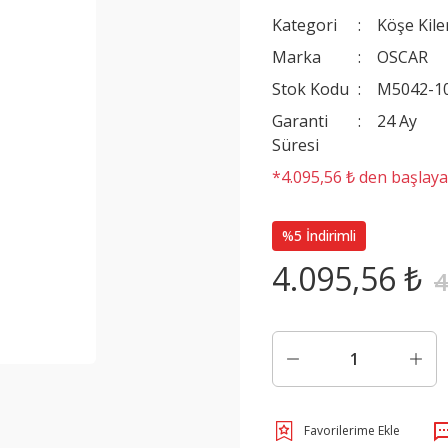
Kategori
Köşe Kile
Marka
OSCAR
Stok Kodu
M5042-1
Garanti
24 Ay
Süresi
*4.095,56 ₺ den başlayan
%5 İndirimli
4.095,56 ₺
4