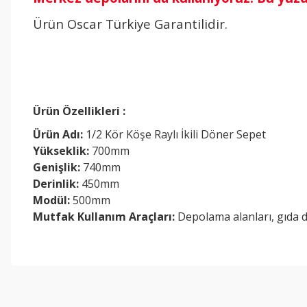
Ürün Oscar Türkiye Garantilidir.
Ürün Özellikleri :
Ürün Adı:
1/2 Kör Köşe Raylı İkili Döner Sepet
Yükseklik:
700mm
Genişlik:
740mm
Derinlik:
450mm
Modül:
500mm
Mutfak Kullanım Araçları:
Depolama alanları, gıda 