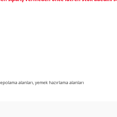
depolama alanları, yemek hazırlama alanları
Bu ürüne ilk yorumu siz yapın!