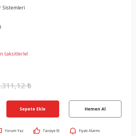
r Sistemleri
0
 taksitlerle!
.311,12 ₺
Sepete Ekle
Hemen Al
Yorum Yaz
Tavsiye Et
Fiyatı Alarmı