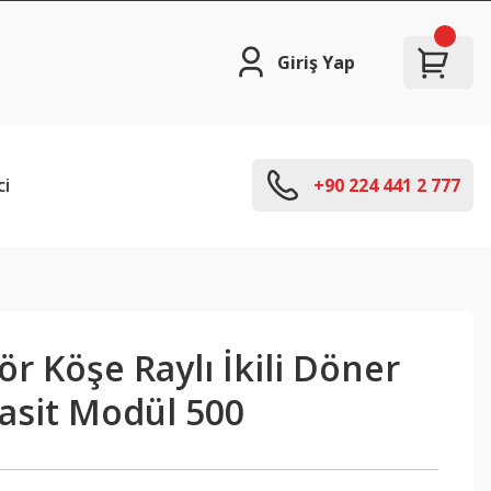
Giriş Yap
ci
+90 224 441 2 777
ör Köşe Raylı İkili Döner
asit Modül 500