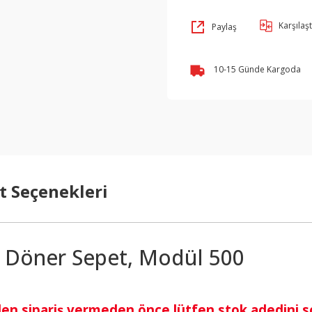
Karşılaşt
Paylaş
10-15 Günde Kargoda
t Seçenekleri
li Döner Sepet, Modül 500
den sipariş vermeden önce lütfen stok adedini 