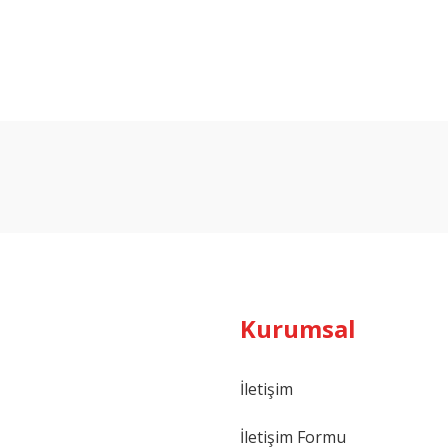
Bu ürüne ilk yorumu siz yapın!
Yorum Yaz
Kurumsal
İletişim
İletişim Formu