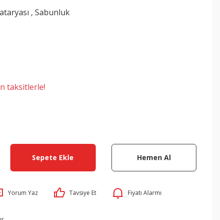
ataryası
,
Sabunluk
 taksitlerle!
Sepete Ekle
Hemen Al
Yorum Yaz
Tavsiye Et
Fiyatı Alarmı
ır