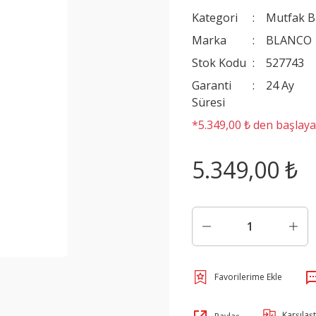
Kategori
Mutfak B
Marka
BLANCO
Stok Kodu
527743
Garanti
24 Ay
Süresi
*5.349,00 ₺ den başlayan
5.349,00 ₺
Karşılaşt