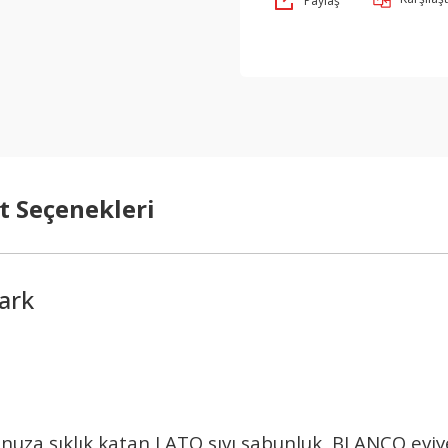
Paylaş
t Seçenekleri
ark
onuza şıklık katan LATO sıvı sabunluk, BLANCO ev