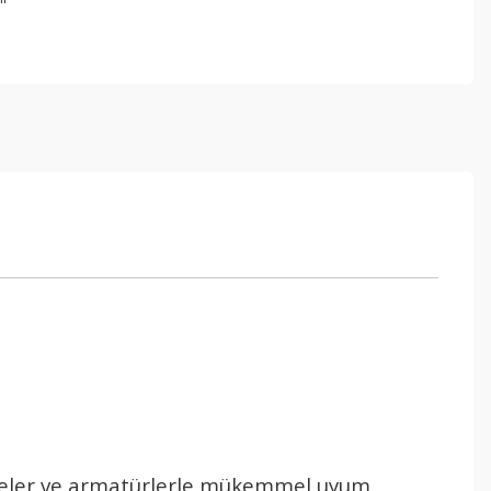
iyeler ve armatürlerle mükemmel uyum