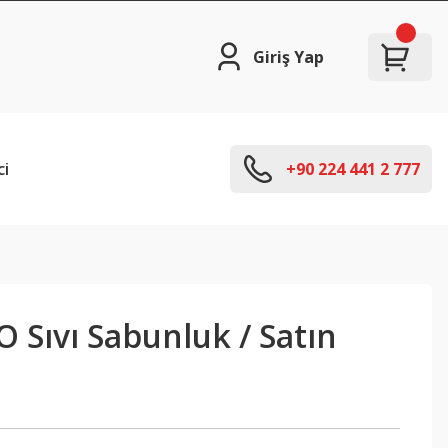
Giriş Yap
ci
+90 224 441 2 777
 Sıvı Sabunluk / Satın