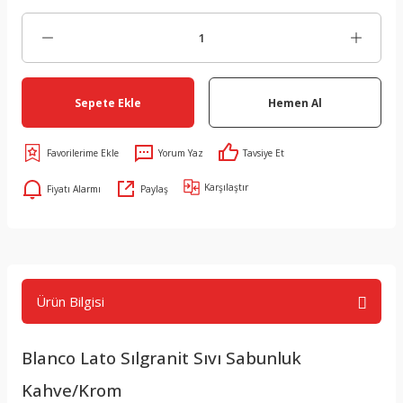
Sepete Ekle
Hemen Al
Yorum Yaz
Tavsiye Et
Karşılaştır
Fiyatı Alarmı
Paylaş
Ürün Bilgisi
Blanco Lato Sılgranit Sıvı Sabunluk
Kahve/Krom