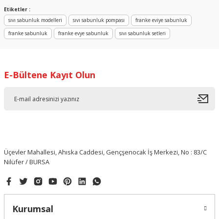
Yorum Yaz
Etiketler :
sıvı sabunluk modelleri
sıvı sabunluk pompası
franke eviye sabunluk
franke sabunluk
franke evye sabunluk
sıvı sabunluk setleri
E-Bültene Kayıt Olun
Üçevler Mahallesi, Ahıska Caddesi, Gençşenocak İş Merkezi, No : 83/C
Nilüfer / BURSA
Kurumsal