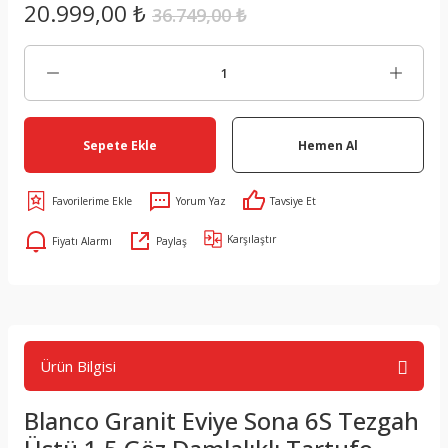
20.999,00 ₺
36.749,00 ₺
Sepete Ekle
Hemen Al
Yorum Yaz
Tavsiye Et
Karşılaştır
Fiyatı Alarmı
Paylaş
Ürün Bilgisi
Blanco Granit Eviye Sona 6S Tezgah