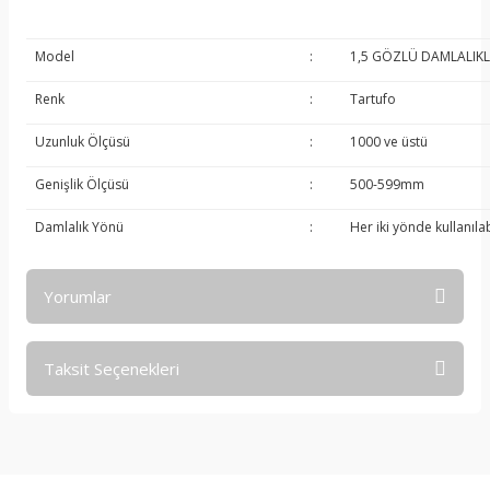
Model
:
1,5 GÖZLÜ DAMLALIKLI
Renk
:
Tartufo
Uzunluk Ölçüsü
:
1000 ve üstü
Genişlik Ölçüsü
:
500-599mm
Damlalık Yönü
:
Her iki yönde kullanılab
Yorumlar
Taksit Seçenekleri
Bu ürüne ilk yorumu siz yapın!
Yorum Yaz