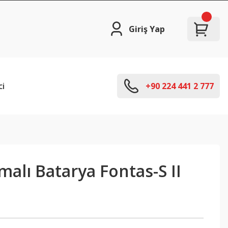
Giriş Yap
ci
+90 224 441 2 777
malı Batarya Fontas-S II