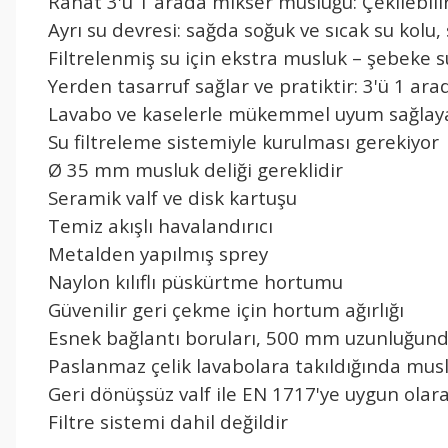
Rahat 3'ü 1 arada mikser musluğu: Çekilebili
Ayrı su devresi: sağda soğuk ve sıcak su kolu, 
Filtrelenmiş su için ekstra musluk – şebeke 
Yerden tasarruf sağlar ve pratiktir: 3'ü 1 a
Lavabo ve kaselerle mükemmel uyum sağlaya
Su filtreleme sistemiyle kurulması gerekiyor
Ø 35 mm musluk deliği gereklidir
Seramik valf ve disk kartuşu
Temiz akışlı havalandırıcı
Metalden yapılmış sprey
Naylon kılıflı püskürtme hortumu
Güvenilir geri çekme için hortum ağırlığı
Esnek bağlantı boruları, 500 mm uzunluğun
Paslanmaz çelik lavabolara takıldığında musl
Geri dönüşsüz valf ile EN 1717'ye uygun olarak
Filtre sistemi dahil değildir