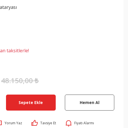
ataryası
n taksitlerle!
48.150,00 ₺
Sepete Ekle
Hemen Al
Yorum Yaz
Tavsiye Et
Fiyatı Alarmı