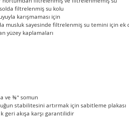
r hortumdan filtrelenmiş ve filtrelenmemiş su
solda filtrelenmiş su kolu
suyuyla karışmaması için
rada musluk sayesinde filtrelenmiş su temini için e
n yüzey kaplamaları
da ve ⅜" somun
uğun stabilitesini artırmak için sabitleme plakası
 geri akışa karşı garantilidir