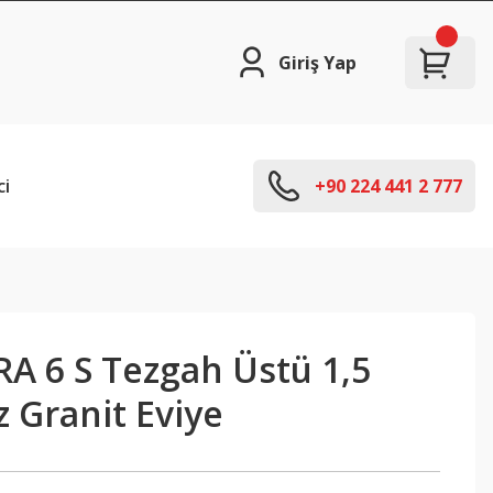
Giriş Yap
ci
+90 224 441 2 777
RA 6 S Tezgah Üstü 1,5
 Granit Eviye