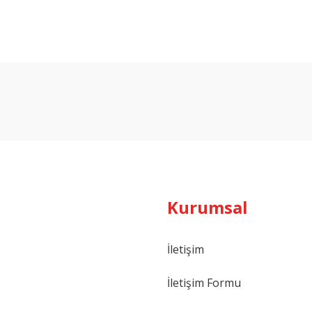
Bu ürüne ilk yorumu siz yapın!
Yorum Yaz
Kurumsal
İletişim
İletişim Formu