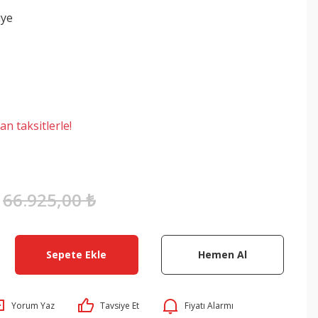
iye
n taksitlerle!
66.925,00 ₺
Sepete Ekle
Hemen Al
Yorum Yaz
Tavsiye Et
Fiyatı Alarmı