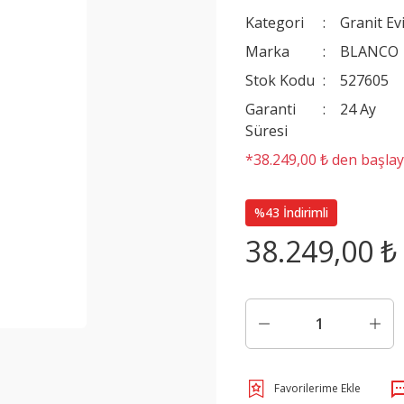
Kategori
Granit Ev
Marka
BLANCO
Stok Kodu
527605
Garanti
24 Ay
Süresi
*38.249,00 ₺ den başlaya
%43 İndirimli
38.249,00 ₺