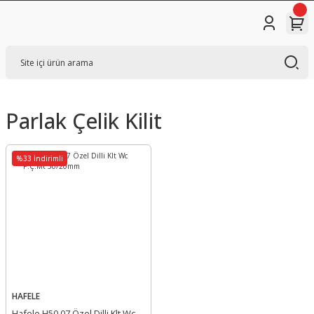
Parlak Çelik Kilit
%33 İndirimli
HAFELE
Hafele H50.07 Özel Dilli Klt Wc