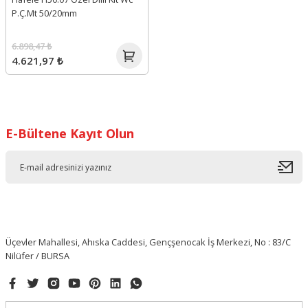
P.Ç.Mt 50/20mm
6.898,47 ₺
4.621,97 ₺
E-Bültene Kayıt Olun
Üçevler Mahallesi, Ahıska Caddesi, Gençşenocak İş Merkezi, No : 83/C
Nilüfer / BURSA