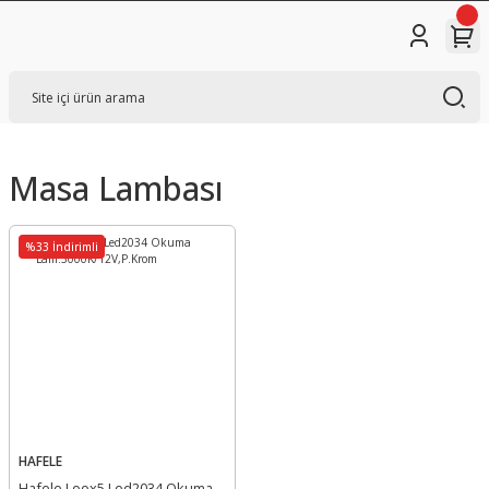
Masa Lambası
%33 İndirimli
HAFELE
Hafele Loox5 Led2034 Okuma