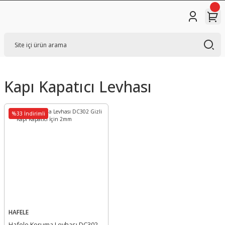
Kapı Kapatıcı Levhası
%33 İndirimli
HAFELE
Hafele Koruma Levhası DC302