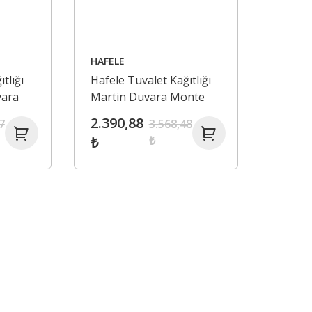
HAFELE
tlığı
Hafele Tuvalet Kağıtlığı
vara
Martin Duvara Monte
n Renk
Parlak Altın Renk
2.390,88
7
3.568,48
₺
₺