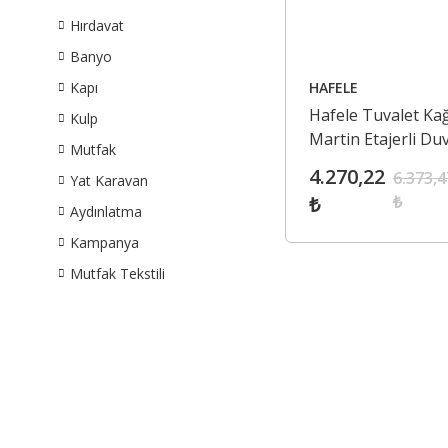
Hırdavat
Banyo
HAFELE
Kapı
Hafele Tuvalet Kağı
Kulp
Martin Etajerli Du
Mutfak
Monte Parlak Altı
4.270,22
6.373,4
Yat Karavan
₺
₺
Aydınlatma
Kampanya
Mutfak Tekstili