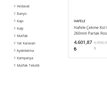
Hırdavat
Banyo
HAFELE
Kapı
Hafele Çekme Kol
Kulp
260mm Parlak Ro
Mutfak
4.601,87
6.868,4
Yat Karavan
₺
₺
Aydınlatma
Kampanya
Mutfak Tekstili