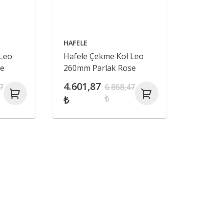
HAFELE
 Leo
Hafele Çekme Kol Leo
se
260mm Parlak Rose
4.601,87
7
6.868,47
₺
₺