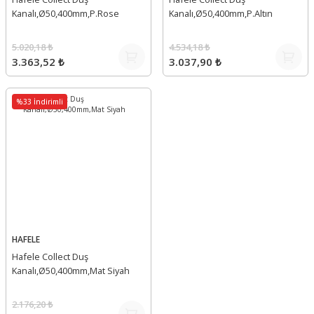
Kanalı,Ø50,400mm,P.Rose
Kanalı,Ø50,400mm,P.Altın
5.020,18 ₺
4.534,18 ₺
3.363,52 ₺
3.037,90 ₺
%33 İndirimli
HAFELE
Hafele Collect Duş
Kanalı,Ø50,400mm,Mat Siyah
2.176,20 ₺