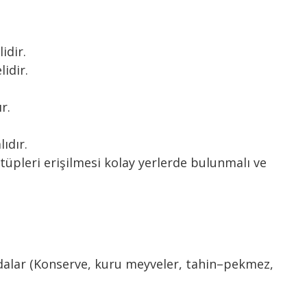
idir.
lidir.
r.
ıdır.
üpleri erişilmesi kolay yerlerde bulunmalı ve
ıdalar (Konserve, kuru meyveler, tahin–pekmez,