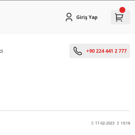
Giriş Yap
ci
+90 224 441 2 777
17-02-2023
10:18